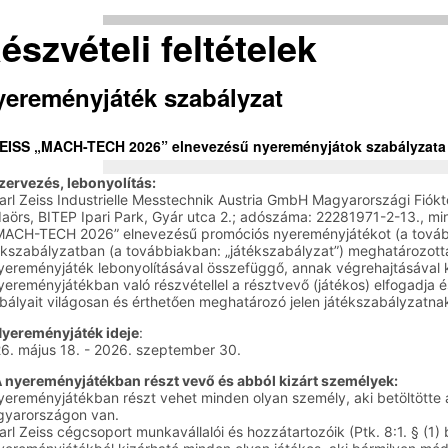
észvételi feltételek
yereményjáték szabályzat
EISS „MACH-TECH 2026” elnevezésű nyereményjátok szabályzata
Szervezés, lebonyolítás:
arl Zeiss Industrielle Messtechnik Austria GmbH Magyarországi Fi
aörs, BITEP Ipari Park, Gyár utca 2.; adószáma: 22281971-2-13., mi
MACH-TECH 2026” elnevezésű promóciós nyereményjátékot (a további
ékszabályzatban (a továbbiakban: „játékszabályzat”) meghatározotta
yereményjáték lebonyolításával összefüggő, annak végrehajtásával ka
yereményjátékban való részvétellel a résztvevő (játékos) elfogadja 
bályait világosan és érthetően meghatározó jelen játékszabályzatna
Nyereményjáték ideje
:
6. május 18. - 2026. szeptember 30.
A nyereményjátékban részt vevő és abból kizárt személyek:
yereményjátékban részt vehet minden olyan személy, aki betöltötte a 
yarországon van.
arl Zeiss cégcsoport munkavállalói és hozzátartozóik (Ptk. 8:1. § (1