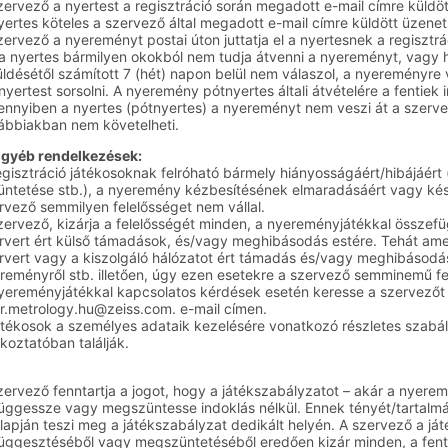
zervező a nyertest a regisztráció során megadott e-mail címre küldött
yertes köteles a szervező által megadott e-mail címre küldött üzene
zervező a nyereményt postai úton juttatja el a nyertesnek a regisztr
a nyertes bármilyen okokból nem tudja átvenni a nyereményt, vagy ha
üldésétől számított 7 (hét) napon belül nem válaszol, a nyereményre v
nyertest sorsolni. A nyeremény pótnyertes általi átvételére a fentiek 
nnyiben a nyertes (pótnyertes) a nyereményt nem veszi át a szerve
ábbiakban nem követelheti.
Egyéb rendelkezések:
egisztráció játékosoknak felróható bármely hiányosságáért/hibájáért (
tüntetése stb.), a nyeremény kézbesítésének elmaradásáért vagy kése
rvező semmilyen felelősséget nem vállal.
zervező, kizárja a felelősségét minden, a nyereményjátékkal összefü
rvert ért külső támadások, és/vagy meghibásodás estére. Tehát amen
rvert vagy a kiszolgáló hálózatot ért támadás és/vagy meghibásodá
reményről stb. illetően, úgy ezen esetekre a szervező semminemű fel
yereményjátékkal kapcsolatos kérdések esetén keresse a szervezőt a
r.metrology.hu@zeiss.com
. e-mail címen.
átékosok a személyes adataik kezelésére vonatkozó részletes szabál
ékoztatóban találják.
zervező fenntartja a jogot, hogy a játékszabályzatot – akár a nyerem
függessze vagy megszüntesse indoklás nélkül. Ennek tényét/tartalmát
lapján teszi meg a játékszabályzat dedikált helyén. A szervező a j
függesztéséből vagy megszüntetéséből eredően kizár minden, a fenti