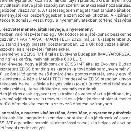
yereményjátékból kizárható minden olyan játékos, aki bármilyen mód
onyolítását, illetve játékszabályzat szerinti adatkezelési hozzájárulá
előzően visszavonja. A tisztességtelen magatartást tanúsító játékos
reményjátékkal összefüggésben a szervezőnek okoztak. A kizárás tén
átékos tudomásul veszi, hogy a nyereményjátékban történő részvétel r
A részvétel menete, játék lényege, a nyeremény:
átékban való részvételhez egy QR kódot kell a játékosnak beszken
dezvény (IPAR NAPJAI –MACH-TECH 2026. május 18-szeptember 30. 
SS standján egy plasztik posztertatóban. Ez a QR kód vezet a játék 
aszokkal és a részvételi feltételekkel.
yeremény: a ZEISS IMT által az Evolvens Budapest (MAGYARORSZÁG) e
nding”-es karóra, melynek értéke 600 EUR.
áték lényege, hogy a játékosnak a ZEISS IMT által az Evolvens Bud
észíttetett ZEISS branding-es karórán (a továbbiakban: „nyeremény”)
ül az óraállító gomb belső átmérőjének pontos méretét, amely egy r
jelenítésre. A kép a MACH-TECH rendezvény ZEISS standján kinyomt
átékosnak be kell jelölnie a helyes válasz(oka)t (a részvétel feltétel
válaszolása), illetve kitöltenie a személyes adatait.
den játékos csak egyszer regisztrálhat és vehet részt a játékban, így
yereményjátékban való részvétellel és a jelen játékszabályzat eset
merülő bármely vita esetén a szervező döntése az irányadó.
A sorsolás, a nyertes kiválasztása, értesítése, a nyeremény átvétele
átékosok által megadott személyes adatokat és a játékosok válaszai
SS IMT egy online sorsoló alkalmazással sorsolj ki a helyes választ
letésnapi rendezvényén.